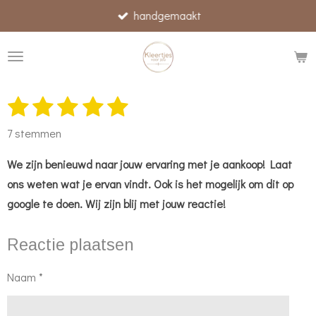
handgemaakt
Ga
direct
naar
de
hoofdinhoud
1
2
3
4
5
S
R
t
s
s
s
s
s
a
e
7 stemmen
t
t
t
t
t
t
m
m
i
We zijn benieuwd naar jouw ervaring met je aankoop! Laat
e
e
e
e
e
e
n
ons weten wat je ervan vindt. Ook is het mogelijk om dit op
r
r
r
r
r
n
g
google te doen. Wij zijn blij met jouw reactie!
r
r
r
r
:
e
e
e
e
4
Reactie plaatsen
n
n
n
n
.
Naam *
8
5