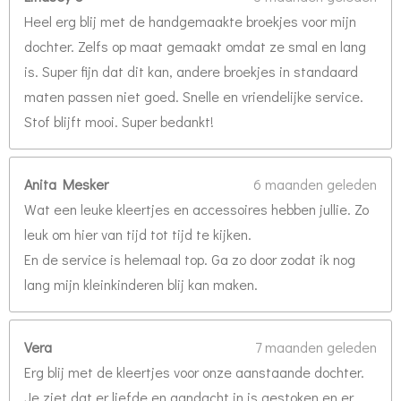
e
Heel erg blij met de handgemaakte broekjes voor mijn
n
dochter. Zelfs op maat gemaakt omdat ze smal en lang
is. Super fijn dat dit kan, andere broekjes in standaard
maten passen niet goed. Snelle en vriendelijke service.
Stof blijft mooi. Super bedankt!
Anita Mesker
6 maanden geleden
Wat een leuke kleertjes en accessoires hebben jullie. Zo
leuk om hier van tijd tot tijd te kijken.
En de service is helemaal top. Ga zo door zodat ik nog
lang mijn kleinkinderen blij kan maken.
Vera
7 maanden geleden
Erg blij met de kleertjes voor onze aanstaande dochter.
Je ziet dat er liefde en aandacht in is gestoken en er