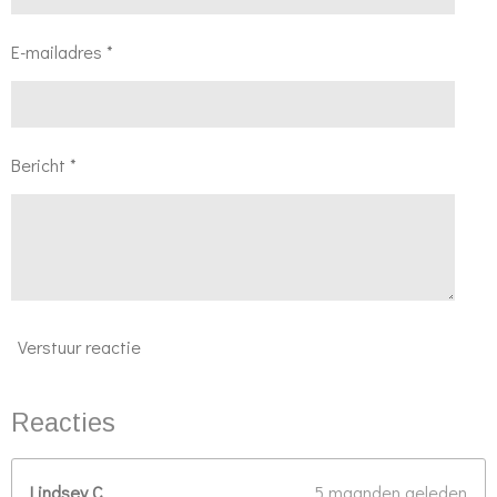
7
1
E-mailadres *
4
2
8
5
Bericht *
7
1
4
2
9
Verstuur reactie
s
t
e
Reacties
r
r
Lindsey C
5 maanden geleden