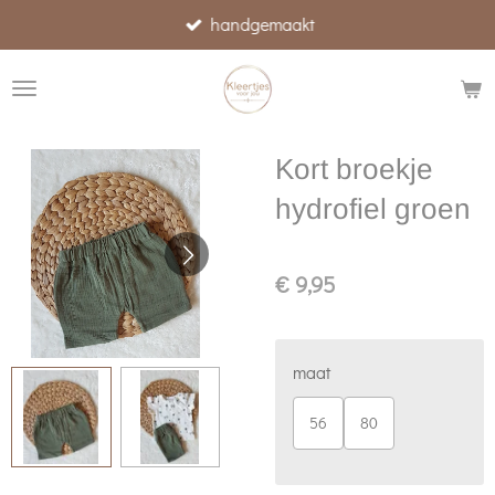
handgemaakt
Ga
direct
naar
de
hoofdinhoud
Kort broekje
hydrofiel groen
€ 9,95
maat
56
80