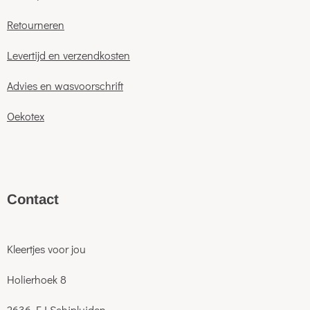
Retourneren
Levertijd en verzendkosten
Advies en wasvoorschrift
Oekotex
C
ontact
Kleertjes voor jou
Holierhoek 8
2636 EJ Schipluiden