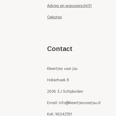
Advies en wasvoorschrift
Oekotex
C
ontact
Kleertjes voor jou
Holierhoek 8
2636 EJ Schipluiden
Email: info@kleertjesvoorjou.nl
KvK: 96343761