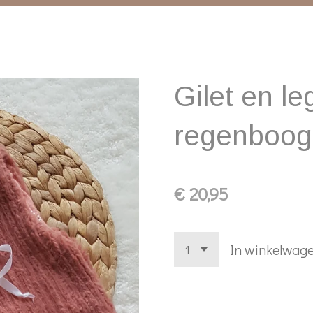
Gilet en le
regenboog
€ 20,95
In winkelwag