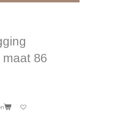
gging
 maat 86
en