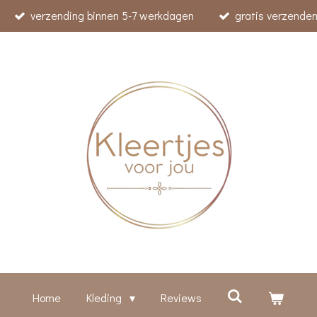
verzending binnen 5-7 werkdagen
gratis verzenden
Home
Kleding
Reviews