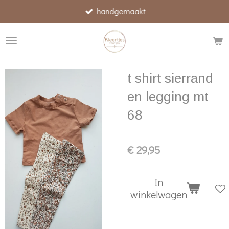
handgemaakt
Ga
direct
naar
de
hoofdinhoud
t shirt sierrand
en legging mt
68
€ 29,95
In
winkelwagen