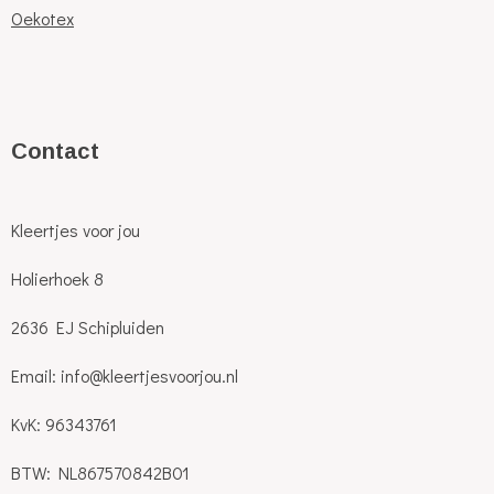
Oekotex
C
ontact
Kleertjes voor jou
Holierhoek 8
2636 EJ Schipluiden
Email: info@kleertjesvoorjou.nl
KvK: 96343761
BTW: NL867570842B01