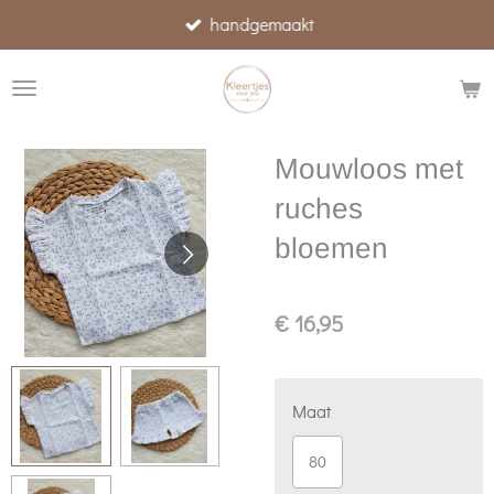
handgemaakt
Ga
direct
naar
de
hoofdinhoud
Mouwloos met
ruches
bloemen
€ 16,95
Maat
80