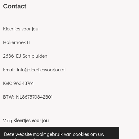
C
ontact
Kleertjes voor jou
Holierhoek 8
2636 EJ Schipluiden
Email: info@kleertjesvoorjou.nl
KvK: 96343761
BTW: NL867570842B01
Volg
Kleertjes voor jou
Deze website maakt gebruik van cookies om uw
I