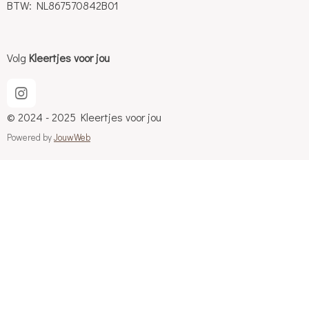
BTW: NL867570842B01
Volg
Kleertjes voor jou
I
n
© 2024 - 2025 Kleertjes voor jou
s
t
Powered by
JouwWeb
a
g
r
a
m