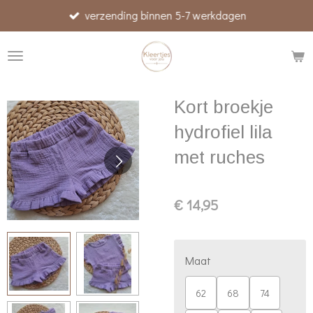
verzending binnen 5-7 werkdagen
Ga
direct
naar
de
hoofdinhoud
Kort broekje
hydrofiel lila
met ruches
€ 14,95
Maat
62
68
74