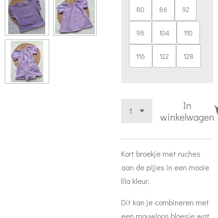
80
86
92
98
104
110
116
122
128
In
winkelwagen
Kort broekje met ruches
aan de pijjes in een mooie
lila kleur.
Dit kan je combineren met
een mouwloos bloesje wat