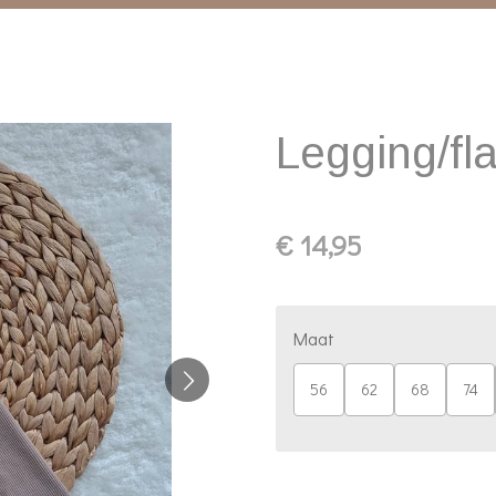
Legging/fl
€ 14,95
Maat
56
62
68
74