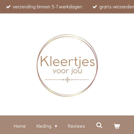
verzending binnen 5-7 werkdagen
gratis verzenden
Home
Kleding
Reviews