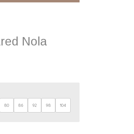
ared Nola
80
86
92
98
104