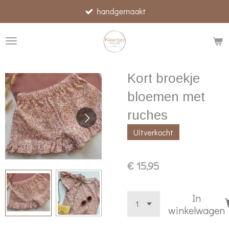
handgemaakt
Ga
direct
naar
de
hoofdinhoud
Kort broekje
bloemen met
ruches
Uitverkocht
€ 15,95
In
winkelwagen