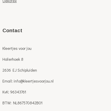
Oekotex
C
ontact
Kleertjes voor jou
Holierhoek 8
2636 EJ Schipluiden
Email: info@kleertjesvoorjou.nl
KvK: 96343761
BTW: NL867570842B01