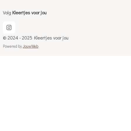
Volg
Kleertjes voor jou
I
n
© 2024 - 2025 Kleertjes voor jou
s
t
Powered by
JouwWeb
a
g
r
a
m