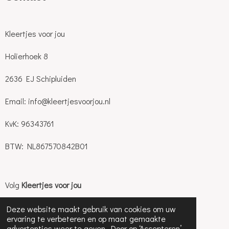
Kleertjes voor jou
Holierhoek 8
2636 EJ Schipluiden
Email: info@kleertjesvoorjou.nl
KvK: 96343761
BTW: NL867570842B01
Volg
Kleertjes voor jou
Deze website maakt gebruik van cookies om uw
I
ervaring te verbeteren en op maat gemaakte
n
advertenties weer te geven. Door op ‘Accepteren’
© 2024 - 2025 Kleertjes voor jou