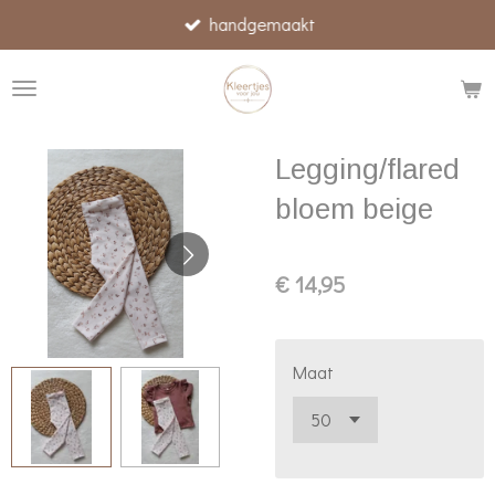
handgemaakt
Ga
direct
naar
de
hoofdinhoud
Legging/flared
bloem beige
€ 14,95
Maat