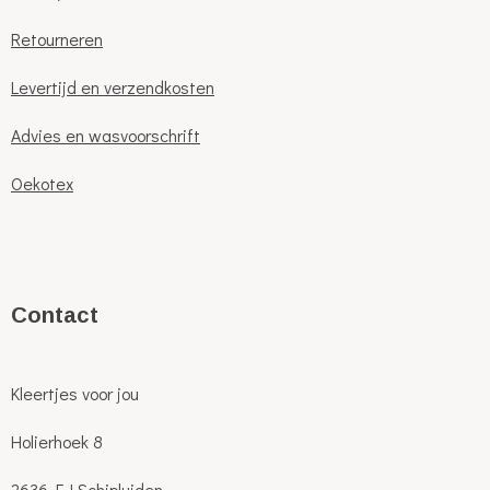
Retourneren
Levertijd en verzendkosten
Advies en wasvoorschrift
Oekotex
C
ontact
Kleertjes voor jou
Holierhoek 8
2636 EJ Schipluiden