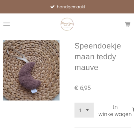
handgemaakt
Ga
direct
naar
de
hoofdinhoud
Speendoekje
maan teddy
mauve
€ 6,95
In
winkelwagen