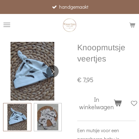
handgemaakt
Ga
direct
naar
de
hoofdinhoud
Knoopmutsje
veertjes
€ 7,95
In
winkelwagen
Een mutsje voor een
pasgeboren baby is