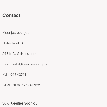
C
ontact
Kleertjes voor jou
Holierhoek 8
2636 EJ Schipluiden
Email: info@kleertjesvoorjou.nl
KvK: 96343761
BTW: NL867570842B01
Volg
Kleertjes voor jou