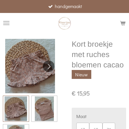
handgemaakt
Ga
direct
naar
de
hoofdinhoud
Kort broekje
met ruches
bloemen cacao
Nieuw
€ 15,95
Maat