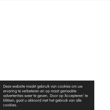
g
r
a
m
Deze website maakt gebruik van cookies om uw
ervaring te verbeteren en op maat gemaakte
advertenties weer te geven. Door op ‘Accepteren’ te
klikken, gaat u akkoord met het gebruik van alle
cookies.