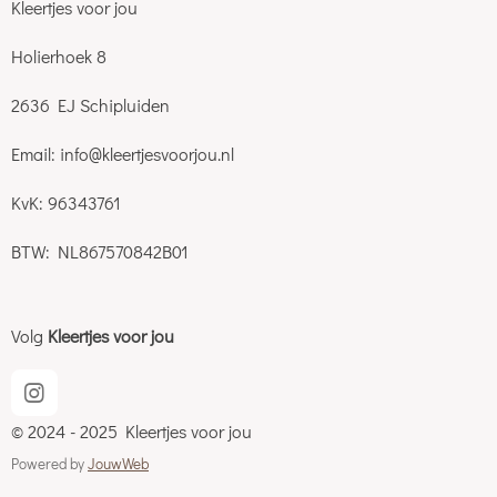
Kleertjes voor jou
Holierhoek 8
2636 EJ Schipluiden
Email: info@kleertjesvoorjou.nl
KvK: 96343761
BTW: NL867570842B01
Volg
Kleertjes voor jou
I
n
© 2024 - 2025 Kleertjes voor jou
s
t
Powered by
JouwWeb
a