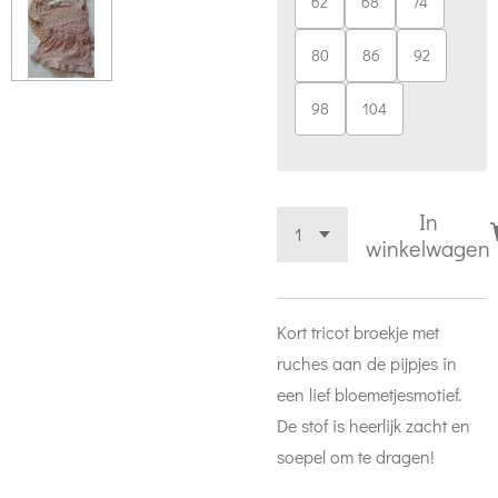
62
68
74
80
86
92
98
104
In
winkelwagen
Kort tricot broekje met
ruches aan de pijpjes in
een lief bloemetjesmotief.
De stof is heerlijk zacht en
soepel om te dragen!