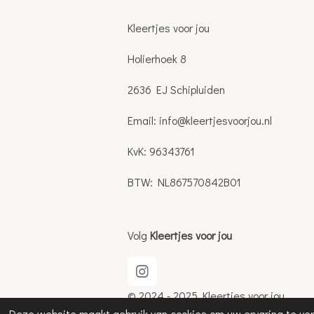
Kleertjes voor jou
Holierhoek 8
2636 EJ Schipluiden
Email: info@kleertjesvoorjou.nl
KvK: 96343761
BTW: NL867570842B01
Volg
Kleertjes voor jou
I
n
© 2024 - 2025 Kleertjes voor jou
s
Deze website maakt gebruik van cookies om uw ervaring te ve