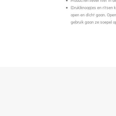
Producten liever niet in 
(Druk)knoopjes en ritsen 
open en dicht gaan. Open
gebruik gaan ze soepel o