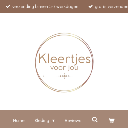
verzending binnen 5-7 werkdagen
gratis verzenden
Home
Kleding
Reviews