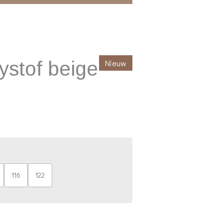
ystof beige
Nieuw
116
122