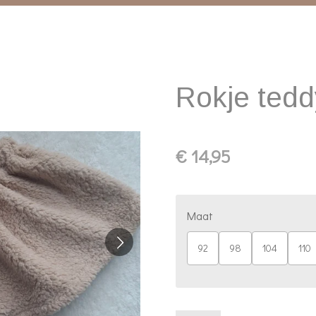
Rokje tedd
€ 14,95
Maat
92
98
104
110