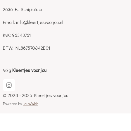
2636 EJ Schipluiden
Email: info@kleertjesvoorjou.nl
KvK: 96343761
BTW: NL867570842B01
Volg
Kleertjes voor jou
I
n
© 2024 - 2025 Kleertjes voor jou
s
t
Powered by
JouwWeb
a
g
r
a