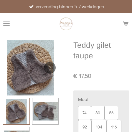
verzending binnen 5-7 werkdagen
Ga
direct
naar
de
hoofdinhoud
Teddy gilet
taupe
€ 17,50
Maat
74
80
86
92
104
116