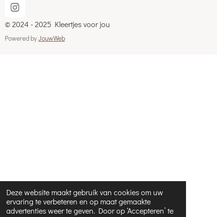
I
n
© 2024 - 2025 Kleertjes voor jou
s
t
Powered by
JouwWeb
a
g
r
a
m
Deze website maakt gebruik van cookies om uw
ervaring te verbeteren en op maat gemaakte
advertenties weer te geven. Door op ‘Accepteren’ te