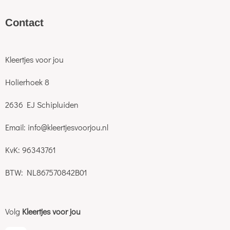
C
ontact
Kleertjes voor jou
Holierhoek 8
2636 EJ Schipluiden
Email: info@kleertjesvoorjou.nl
KvK: 96343761
BTW: NL867570842B01
Volg
Kleertjes voor jou