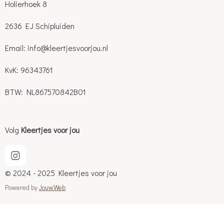
Holierhoek 8
2636 EJ Schipluiden
Email: info@kleertjesvoorjou.nl
KvK: 96343761
BTW: NL867570842B01
Volg
Kleertjes voor jou
I
n
© 2024 - 2025 Kleertjes voor jou
s
t
Powered by
JouwWeb
a
g
r