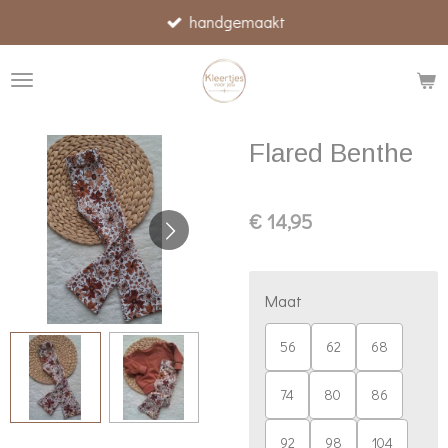
handgemaakt
Ga
direct
naar
de
hoofdinhoud
Flared Benthe
€ 14,95
Maat
56
62
68
74
80
86
92
98
104