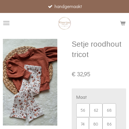
handgemaakt
Ga
direct
naar
de
hoofdinhoud
Setje roodhout
tricot
€ 32,95
Maat
56
62
68
74
80
86