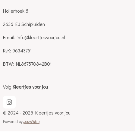
Holierhoek 8
2636 EJ Schipluiden
Email: info@kleertjesvoorjou.nl
KvK: 96343761
BTW: NL867570842B01
Volg
Kleertjes voor jou
I
n
© 2024 - 2025 Kleertjes voor jou
s
t
Powered by
JouwWeb
a
g