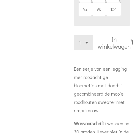
92
98
104
In
winkelwagen
Een setje van een legging
met roodachtige
bloemetjes met daarbij
gecombineerd de mooie
roodhouten sweater met
rimpelmouw.
Wasvoorschrift:
wassen op
30 graden, liever niet in de