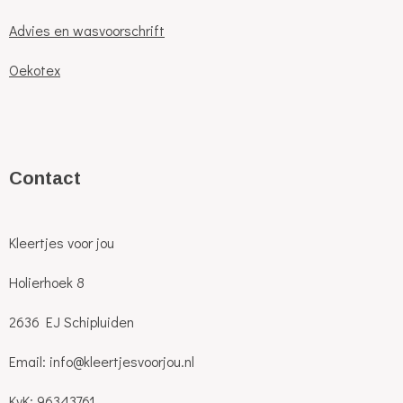
Advies en wasvoorschrift
Oekotex
C
ontact
Kleertjes voor jou
Holierhoek 8
2636 EJ Schipluiden
Email: info@kleertjesvoorjou.nl
KvK: 96343761