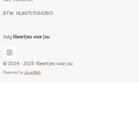
BTW: NL867570842B01
Volg
Kleertjes voor jou
I
n
© 2024 - 2025 Kleertjes voor jou
s
t
Powered by
JouwWeb
a
g
r
a
m