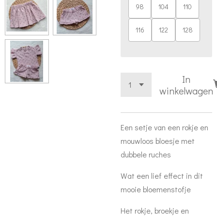
98
104
110
116
122
128
In
winkelwagen
Een setje van een rokje en
mouwloos bloesje met
dubbele ruches
Wat een lief effect in dit
mooie bloemenstofje
Het rokje, broekje en