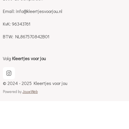
Email: info@kleertjesvoorjou.nl
KvK: 96343761
BTW: NL867570842B01
Volg
Kleertjes voor jou
I
n
© 2024 - 2025 Kleertjes voor jou
s
t
Powered by
JouwWeb
a
g
r
a
m