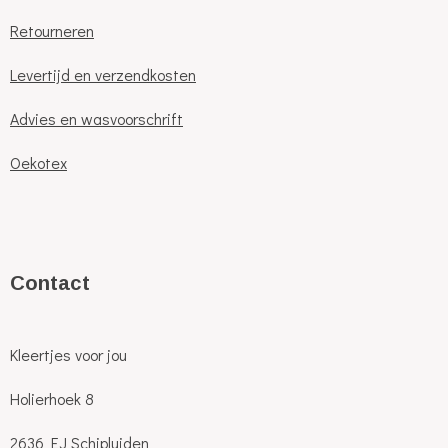
Retourneren
Levertijd en verzendkosten
Advies en wasvoorschrift
Oekotex
C
ontact
Kleertjes voor jou
Holierhoek 8
2636 EJ Schipluiden