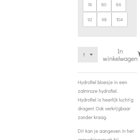
74
80
86
92
98
104
In
winkelwagen
Hydrofiel bloesje in een
zalmroze hydrofiel.
Hydrofiel is heerlijk luchtig
dragen! Ook verkrijgbaar
zonder kraag.
Dit kan je aangeven in het
opmerkingenvak bij