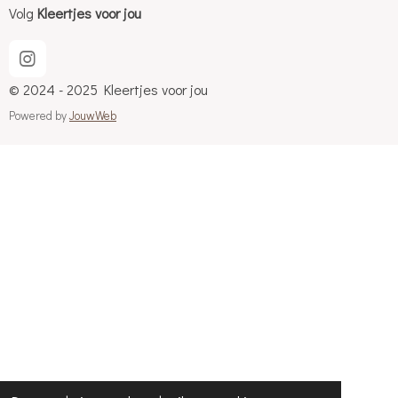
Volg
Kleertjes voor jou
I
n
© 2024 - 2025 Kleertjes voor jou
s
t
Powered by
JouwWeb
a
g
r
a
m