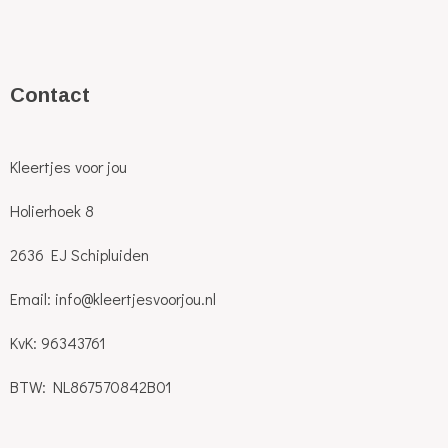
C
ontact
Kleertjes voor jou
Holierhoek 8
2636 EJ Schipluiden
Email: info@kleertjesvoorjou.nl
KvK: 96343761
BTW: NL867570842B01